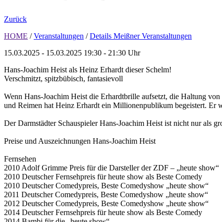
Zurück
HOME
/
Veranstaltungen
/
Details Meißner Veranstaltungen
15.03.2025 - 15.03.2025
19:30 - 21:30 Uhr
Hans-Joachim Heist als Heinz Erhardt dieser Schelm!
Verschmitzt, spitzbübisch, fantasievoll
Wenn Hans-Joachim Heist die Erhardtbrille aufsetzt, die Haltung von 
und Reimen hat Heinz Erhardt ein Millionenpublikum begeistert. Er w
Der Darmstädter Schauspieler Hans-Joachim Heist ist nicht nur als g
Preise und Auszeichnungen Hans-Joachim Heist
Fernsehen
2010 Adolf Grimme Preis für die Darsteller der ZDF – „heute show“
2010 Deutscher Fernsehpreis für heute show als Beste Comedy
2010 Deutscher Comedypreis, Beste Comedyshow „heute show“
2011 Deutscher Comedypreis, Beste Comedyshow „heute show“
2012 Deutscher Comedypreis, Beste Comedyshow „heute show“
2014 Deutscher Fernsehpreis für heute show als Beste Comedy
2014 Bambi für die „heute show“