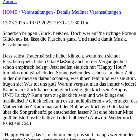
Zurück
HOME
/
Veranstaltungen
/
Details Meißner Veranstaltungen
13.03.2025 - 13.03.2025
19:30 - 21:30 Uhr
Scherben bringen Glück, heißt es. Doch wer auf 'ne richtige Portion
Glück aus ist, lässt die Flaschen ganz. Und macht damit Musik.
Flaschenmusik.
Dass selbst Trauermärsche heiter klingen, wenn man sie auf
Flaschen spielt, haben GlasBlasSing auch in der Vergangenheit
schon empirisch belegt. Jetzt stellen sie sich mit "Happy Hour"
furchtlos und gänzlich den Sonnenseiten des Lebens. In einer Zeit,
in der die meisten darauf schauen, was ihnen fehlt und was sie stört,
fragen sie: Was tut uns gut? Warum vergisst man das immer wieder?
Kann man Glück haben und gleichzeitig glücklich sein? Happy
UND Lucky? Kann man zu glücklich sein und wie klingt das
musikalisch? Glück teilen, um es zu multiplizieren - wie ertragen das
Mathematiker? Kann man auf der Bühne wirklich ein Glücksrad
über die Songreihenfolge entscheiden lassen? Ist eine bis zur Mitte
gefüllte Bierflasche halbvoll oder halbleer? (Antwort: Weder noch.
Es ist ein Cis.)
"Happy Hour", das ist nicht nur eine, das sind knapp zwei Stunden