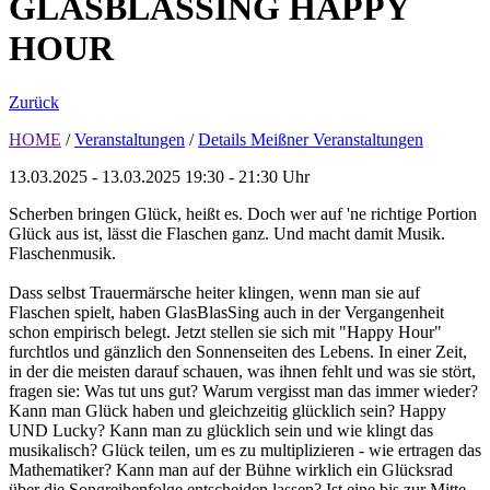
GLASBLASSING HAPPY
HOUR
Zurück
HOME
/
Veranstaltungen
/
Details Meißner Veranstaltungen
13.03.2025 - 13.03.2025
19:30 - 21:30 Uhr
Scherben bringen Glück, heißt es. Doch wer auf 'ne richtige Portion
Glück aus ist, lässt die Flaschen ganz. Und macht damit Musik.
Flaschenmusik.
Dass selbst Trauermärsche heiter klingen, wenn man sie auf
Flaschen spielt, haben GlasBlasSing auch in der Vergangenheit
schon empirisch belegt. Jetzt stellen sie sich mit "Happy Hour"
furchtlos und gänzlich den Sonnenseiten des Lebens. In einer Zeit,
in der die meisten darauf schauen, was ihnen fehlt und was sie stört,
fragen sie: Was tut uns gut? Warum vergisst man das immer wieder?
Kann man Glück haben und gleichzeitig glücklich sein? Happy
UND Lucky? Kann man zu glücklich sein und wie klingt das
musikalisch? Glück teilen, um es zu multiplizieren - wie ertragen das
Mathematiker? Kann man auf der Bühne wirklich ein Glücksrad
über die Songreihenfolge entscheiden lassen? Ist eine bis zur Mitte