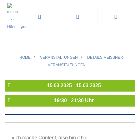
HUMORZONE FRIEDEMANN
WEISE DAS BISSCHEN
CONTENT
HOME
/
VERANSTALTUNGEN
/
DETAILS MEISSNER V
ERANSTALTUNGEN
15.03.2025 - 15.03.2025
19:30 - 21:30 Uhr
»Ich mache Content, also bin ich.«