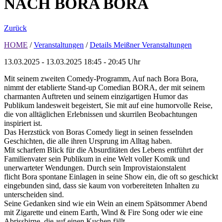
NACH BORA BORA
Zurück
HOME
/
Veranstaltungen
/
Details Meißner Veranstaltungen
13.03.2025 - 13.03.2025
18:45 - 20:45 Uhr
Mit seinem zweiten Comedy-Programm, Auf nach Bora Bora,
nimmt der etablierte Stand-up Comedian BORA, der mit seinem
charmanten Auftreten und seinem einzigartigen Humor das
Publikum landesweit begeistert, Sie mit auf eine humorvolle Reise,
die von alltäglichen Erlebnissen und skurrilen Beobachtungen
inspiriert ist.
Das Herzstück von Boras Comedy liegt in seinen fesselnden
Geschichten, die alle ihren Ursprung im Alltag haben.
Mit scharfem Blick für die Absurditäten des Lebens entführt der
Familienvater sein Publikum in eine Welt voller Komik und
unerwarteter Wendungen. Durch sein Improvistaionstalent
flicht Bora spontane Einlagen in seine Show ein, die oft so geschickt
eingebunden sind, dass sie kaum von vorbereiteten Inhalten zu
unterscheiden sind.
Seine Gedanken sind wie ein Wein an einem Spätsommer Abend
mit Zigarette und einem Earth, Wind & Fire Song oder wie eine
Abrissbirne, die auf einen Kuchen fällt.