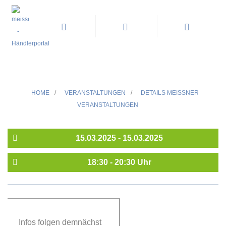
HUMORZONE BERNI WAGNER
NEUES PROGRAMM
HOME
/
VERANSTALTUNGEN
/
DETAILS MEISSNER V
ERANSTALTUNGEN
15.03.2025 - 15.03.2025
18:30 - 20:30 Uhr
Infos folgen demnächst