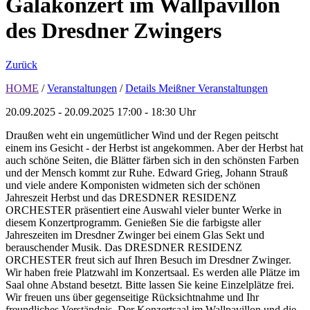
Galakonzert im Wallpavillon
des Dresdner Zwingers
Zurück
HOME
/
Veranstaltungen
/
Details Meißner Veranstaltungen
20.09.2025 - 20.09.2025
17:00 - 18:30 Uhr
Draußen weht ein ungemütlicher Wind und der Regen peitscht
einem ins Gesicht - der Herbst ist angekommen. Aber der Herbst hat
auch schöne Seiten, die Blätter färben sich in den schönsten Farben
und der Mensch kommt zur Ruhe. Edward Grieg, Johann Strauß
und viele andere Komponisten widmeten sich der schönen
Jahreszeit Herbst und das DRESDNER RESIDENZ
ORCHESTER präsentiert eine Auswahl vieler bunter Werke in
diesem Konzertprogramm. Genießen Sie die farbigste aller
Jahreszeiten im Dresdner Zwinger bei einem Glas Sekt und
berauschender Musik. Das DRESDNER RESIDENZ
ORCHESTER freut sich auf Ihren Besuch im Dresdner Zwinger.
Wir haben freie Platzwahl im Konzertsaal. Es werden alle Plätze im
Saal ohne Abstand besetzt. Bitte lassen Sie keine Einzelplätze frei.
Wir freuen uns über gegenseitige Rücksichtnahme und Ihr
freundliches Verständnis. Der Konzertsaal im Wallpavillon und die