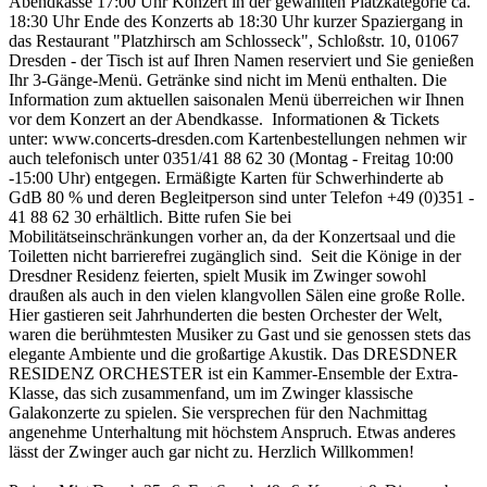
Abendkasse 17:00 Uhr Konzert in der gewählten Platzkategorie ca.
18:30 Uhr Ende des Konzerts ab 18:30 Uhr kurzer Spaziergang in
das Restaurant "Platzhirsch am Schlosseck", Schloßstr. 10, 01067
Dresden - der Tisch ist auf Ihren Namen reserviert und Sie genießen
Ihr 3-Gänge-Menü. Getränke sind nicht im Menü enthalten. Die
Information zum aktuellen saisonalen Menü überreichen wir Ihnen
vor dem Konzert an der Abendkasse. Informationen & Tickets
unter: www.concerts-dresden.com Kartenbestellungen nehmen wir
auch telefonisch unter 0351/41 88 62 30 (Montag - Freitag 10:00
-15:00 Uhr) entgegen. Ermäßigte Karten für Schwerhinderte ab
GdB 80 % und deren Begleitperson sind unter Telefon +49 (0)351 -
41 88 62 30 erhältlich. Bitte rufen Sie bei
Mobilitätseinschränkungen vorher an, da der Konzertsaal und die
Toiletten nicht barrierefrei zugänglich sind. Seit die Könige in der
Dresdner Residenz feierten, spielt Musik im Zwinger sowohl
draußen als auch in den vielen klangvollen Sälen eine große Rolle.
Hier gastieren seit Jahrhunderten die besten Orchester der Welt,
waren die berühmtesten Musiker zu Gast und sie genossen stets das
elegante Ambiente und die großartige Akustik. Das DRESDNER
RESIDENZ ORCHESTER ist ein Kammer-Ensemble der Extra-
Klasse, das sich zusammenfand, um im Zwinger klassische
Galakonzerte zu spielen. Sie versprechen für den Nachmittag
angenehme Unterhaltung mit höchstem Anspruch. Etwas anderes
lässt der Zwinger auch gar nicht zu. Herzlich Willkommen!