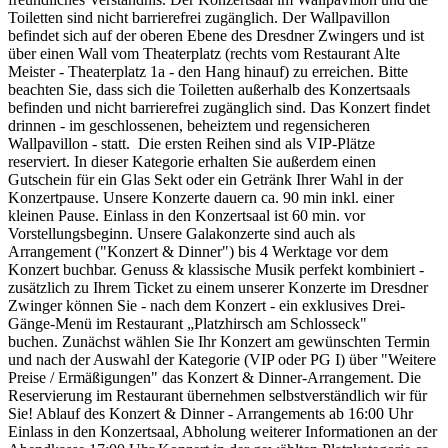
Toiletten sind nicht barrierefrei zugänglich. Der Wallpavillon
befindet sich auf der oberen Ebene des Dresdner Zwingers und ist
über einen Wall vom Theaterplatz (rechts vom Restaurant Alte
Meister - Theaterplatz 1a - den Hang hinauf) zu erreichen. Bitte
beachten Sie, dass sich die Toiletten außerhalb des Konzertsaals
befinden und nicht barrierefrei zugänglich sind. Das Konzert findet
drinnen - im geschlossenen, beheiztem und regensicheren
Wallpavillon - statt. Die ersten Reihen sind als VIP-Plätze
reserviert. In dieser Kategorie erhalten Sie außerdem einen
Gutschein für ein Glas Sekt oder ein Getränk Ihrer Wahl in der
Konzertpause. Unsere Konzerte dauern ca. 90 min inkl. einer
kleinen Pause. Einlass in den Konzertsaal ist 60 min. vor
Vorstellungsbeginn. Unsere Galakonzerte sind auch als
Arrangement ("Konzert & Dinner") bis 4 Werktage vor dem
Konzert buchbar. Genuss & klassische Musik perfekt kombiniert -
zusätzlich zu Ihrem Ticket zu einem unserer Konzerte im Dresdner
Zwinger können Sie - nach dem Konzert - ein exklusives Drei-
Gänge-Menü im Restaurant „Platzhirsch am Schlosseck"
buchen. Zunächst wählen Sie Ihr Konzert am gewünschten Termin
und nach der Auswahl der Kategorie (VIP oder PG I) über "Weitere
Preise / Ermäßigungen" das Konzert & Dinner-Arrangement. Die
Reservierung im Restaurant übernehmen selbstverständlich wir für
Sie! Ablauf des Konzert & Dinner - Arrangements ab 16:00 Uhr
Einlass in den Konzertsaal, Abholung weiterer Informationen an der