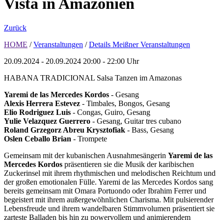
Vista in Amazonien
Zurück
HOME
/
Veranstaltungen
/
Details Meißner Veranstaltungen
20.09.2024 - 20.09.2024
20:00 - 22:00 Uhr
HABANA TRADICIONAL Salsa Tanzen im Amazonas
Yaremi de las Mercedes Kordos
- Gesang
Alexis Herrera Estevez
- Timbales, Bongos, Gesang
Elio Rodriguez Luis
- Congas, Guiro, Gesang
Yulie Velazquez Guerrero
- Gesang, Guitar tres cubano
Roland Grzegorz Abreu Krysztofiak
- Bass, Gesang
Oslen Ceballo Brian
- Trompete
Gemeinsam mit der kubanischen Ausnahmesängerin
Yaremi de las
Mercedes Kordos
präsentieren sie die Musik der karibischen
Zuckerinsel mit ihrem rhythmischen und melodischen Reichtum und
der großen emotionalen Fülle. Yaremi de las Mercedes Kordos sang
bereits gemeinsam mit Omara Portuondo oder Ibrahim Ferrer und
begeistert mit ihrem außergewöhnlichen Charisma. Mit pulsierender
Lebensfreude und ihrem wandelbaren Stimmvolumen präsentiert sie
zarteste Balladen bis hin zu powervollem und animierendem