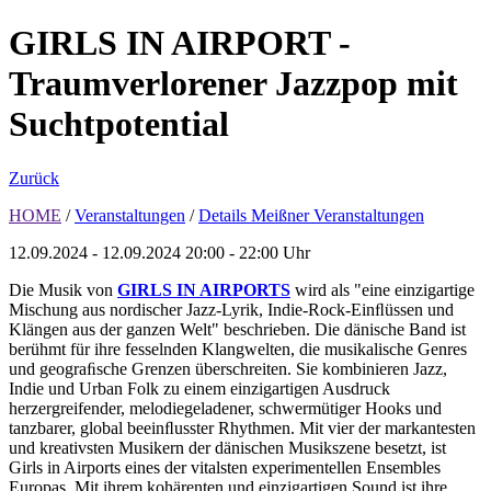
GIRLS IN AIRPORT -
Traumverlorener Jazzpop mit
Suchtpotential
Zurück
HOME
/
Veranstaltungen
/
Details Meißner Veranstaltungen
12.09.2024 - 12.09.2024
20:00 - 22:00 Uhr
Die Musik von
GIRLS IN AIRPORTS
wird als "eine einzigartige
Mischung aus nordischer Jazz-Lyrik, Indie-Rock-Einﬂüssen und
Klängen aus der ganzen Welt" beschrieben. Die dänische Band ist
berühmt für ihre fesselnden Klangwelten, die musikalische Genres
und geograﬁsche Grenzen überschreiten. Sie kombinieren Jazz,
Indie und Urban Folk zu einem einzigartigen Ausdruck
herzergreifender, melodiegeladener, schwermütiger Hooks und
tanzbarer, global beeinﬂusster Rhythmen. Mit vier der markantesten
und kreativsten Musikern der dänischen Musikszene besetzt, ist
Girls in Airports eines der vitalsten experimentellen Ensembles
Europas. Mit ihrem kohärenten und einzigartigen Sound ist ihre