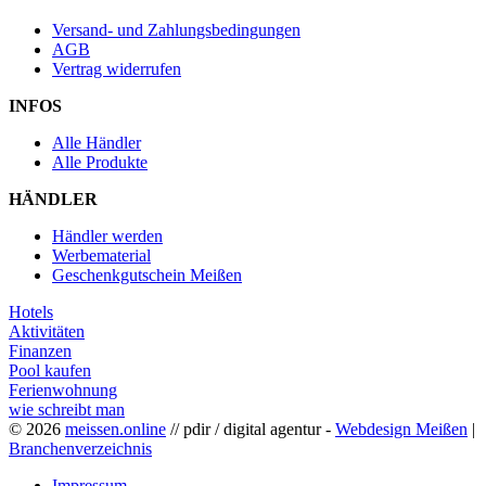
Versand- und Zahlungsbedingungen
AGB
Vertrag widerrufen
INFOS
Alle Händler
Alle Produkte
HÄNDLER
Händler werden
Werbematerial
Geschenkgutschein Meißen
Hotels
Aktivitäten
Finanzen
Pool kaufen
Ferienwohnung
wie schreibt man
© 2026
meissen.online
// pdir / digital agentur -
Webdesign Meißen
|
Branchenverzeichnis
Impressum