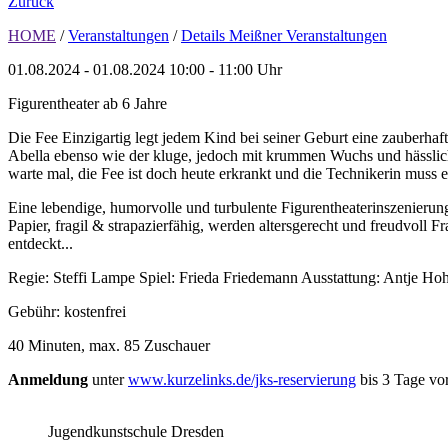
Zurück
HOME
/
Veranstaltungen
/
Details Meißner Veranstaltungen
01.08.2024 - 01.08.2024
10:00 - 11:00 Uhr
Figurentheater ab 6 Jahre
Die Fee Einzigartig legt jedem Kind bei seiner Geburt eine zauberhaft
Abella ebenso wie der kluge, jedoch mit krummen Wuchs und hässlic
warte mal, die Fee ist doch heute erkrankt und die Technikerin muss
Eine lebendige, humorvolle und turbulente Figurentheaterinszenierun
Papier, fragil & strapazierfähig, werden altersgerecht und freudvoll 
entdeckt...
Regie: Steffi Lampe Spiel: Frieda Friedemann Ausstattung: Antje 
Gebühr: kostenfrei
40 Minuten,
max. 85 Zuschauer
Anmeldung
unter
www.kurzelinks.de/jks-reservierung
bis 3 Tage vo
Jugendkunstschule Dresden