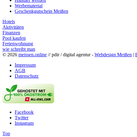
Händler werden
Werbematerial
Geschenkgutschein Meißen
Hotels
Aktivitäten
Finanzen
Pool kaufen
Ferienwohnung
wie schreibt man
© 2026
meissen.online
// pdir / digital agentur -
Webdesign Meißen
|
Impressum
AGB
Datenschutz
Facebook
Twitter
Instagram
Top