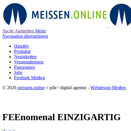
Suche
Anmelden
Menü
Navigation überspringen
Händler
Produkte
Neuigkeiten
Veranstaltungen
Panoramen
Jobs
Freifunk Meißen
© 2026
meissen.online
// pdir / digital agentur -
Webdesign Meißen
FEEnomenal EINZIGARTIG