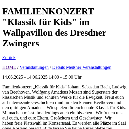
FAMILIENKONZERT
"Klassik für Kids" im
Wallpavillon des Dresdner
Zwingers
Zurück
HOME
/
Veranstaltungen
/
Details Meißner Veranstaltungen
14.06.2025 - 14.06.2025
14:00 - 15:00 Uhr
Familienkonzert „Klassik für Kids“ Johann Sebastian Bach, Ludwig
van Beethoven, Wolfgang Amadeus Mozart sind Superstars der
klassischen Musik und schufen Werke für die Ewigkeit. Freut euch
auf interessante Geschichten rund um den kleinen Beethoven und
den quirligen Amadeus. Wir spielen für euch coole Klassik für Kids.
Mitmachen müsst ihr allerdings auch ein bisschen.. Wir freuen uns
auf euch, und eure Eltern, Großeltern und Geschwister.. Wir
haben freie Platzwahl im Konzertsaal. Es werden alle Plätze im Saal
ohne Abstand besetzt. Bitte lassen Sie keine Einzelplätze frei.