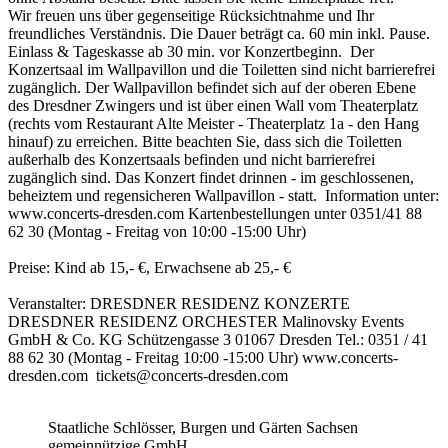
Wir freuen uns über gegenseitige Rücksichtnahme und Ihr
freundliches Verständnis. Die Dauer beträgt ca. 60 min inkl. Pause.
Einlass & Tageskasse ab 30 min. vor Konzertbeginn. Der
Konzertsaal im Wallpavillon und die Toiletten sind nicht barrierefrei
zugänglich. Der Wallpavillon befindet sich auf der oberen Ebene
des Dresdner Zwingers und ist über einen Wall vom Theaterplatz
(rechts vom Restaurant Alte Meister - Theaterplatz 1a - den Hang
hinauf) zu erreichen. Bitte beachten Sie, dass sich die Toiletten
außerhalb des Konzertsaals befinden und nicht barrierefrei
zugänglich sind. Das Konzert findet drinnen - im geschlossenen,
beheiztem und regensicheren Wallpavillon - statt. Information unter:
www.concerts-dresden.com Kartenbestellungen unter 0351/41 88
62 30 (Montag - Freitag von 10:00 -15:00 Uhr)
Preise: Kind ab 15,- €, Erwachsene ab 25,- €
Veranstalter: DRESDNER RESIDENZ KONZERTE
DRESDNER RESIDENZ ORCHESTER Malinovsky Events
GmbH & Co. KG Schützengasse 3 01067 Dresden Tel.: 0351 / 41
88 62 30 (Montag - Freitag 10:00 -15:00 Uhr) www.concerts-
dresden.com tickets@concerts-dresden.com
Staatliche Schlösser, Burgen und Gärten Sachsen
gemeinnützige GmbH