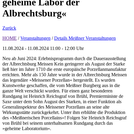
geheime Labor der
Albrechtsburg«
Zurück
HOME
/
Veranstaltungen
/
Details Meißner Veranstaltungen
11.08.2024 - 11.08.2024
11:00 - 12:00 Uhr
Neu ab Juni 2024: Erlebnisprogramm durch die Dauerausstellung
der Albrechtsburg Meissen Kein geringerer als August der Starke
ließ hier im Jahre 1710 die erste europäische Porzellanmanufaktur
errichten. Mehr als 150 Jahre wurde in der Albrechtsburg Meissen
das legendäre »Meissener Porzellan« hergestellt. Es wurden
Kunstwerke geschaffen, die vom Meißner Burgberg aus in die
ganze Welt verschickt wurden. Für einen ganz besonderen
Rundgang ist Heinrich Reichsgraf von Brühl, Premierministe de
Saxe unter dem Sohn August des Starken, in einer Funktion als
Generalinspekteur des Meissener Porzellans an seine alte
Wirkungsstätte zurückgekehrt. Unter ihm erblühte die Produktion
des »Meißnerischen Porcellains«! Folgen Sie Heinrich Reichsgraf
von Brühl bei seinem unterhaltsamen Rundgang durch das
»geheime Laboratorium«.