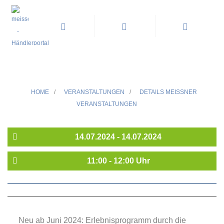
Erlebnisrundgang »Das geheime
Labor der Albrechtsburg«
HOME
/
VERANSTALTUNGEN
/
DETAILS MEISSNER V
ERANSTALTUNGEN
14.07.2024 - 14.07.2024
11:00 - 12:00 Uhr
Neu ab Juni 2024: Erlebnisprogramm durch die