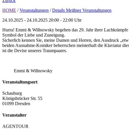
Zurück
HOME
/
Veranstaltungen
/
Details Meißner Veranstaltungen
24.10.2025 - 24.10.2025
20:00 - 22:00 Uhr
Hurra! Emmi & Willnowsky begehen das 29. Jahr ihrer Lachkrämpfe er
Symbol der Liebe und Zuneigung.
Sicherlich kennen Sie, meine Damen und Herren, den Ausdruck „etwas 
beiden Ausnahme-Komiker beherrschen meisterhaft die Klaviatur dies
ist die Devise unseres Traumpaares.
Emmi & Willnowsky
Veranstaltungsort
Schauburg
Königsbrücker Str. 55
01099 Dresden
Veranstalter
AGENTOUR