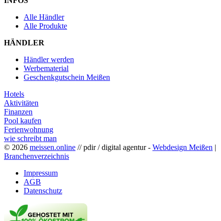
INFOS
Alle Händler
Alle Produkte
HÄNDLER
Händler werden
Werbematerial
Geschenkgutschein Meißen
Hotels
Aktivitäten
Finanzen
Pool kaufen
Ferienwohnung
wie schreibt man
© 2026
meissen.online
// pdir / digital agentur -
Webdesign Meißen
|
Branchenverzeichnis
Impressum
AGB
Datenschutz