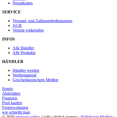
Neuigkeiten
SERVICE
Versand- und Zahlungsbedingungen
AGB
Vertrag widerrufen
INFOS
Alle Händler
Alle Produkte
HÄNDLER
Händler werden
Werbematerial
Geschenkgutschein Meißen
Hotels
Aktivitäten
Finanzen
Pool kaufen
Ferienwohnung
wie schreibt man
© 2026
meissen.online
// pdir / digital agentur -
Webdesign Meißen
|