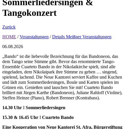
Sommerliedersingen &
Tangokonzert
Zurück
HOME
/
Veranstaltungen
/
Details Meißner Veranstaltungen
06.08.2026
„Bando“ ist die liebevolle Bezeichnung für das Bandoneon, das
dem Tango seine Stimme gibt. Bevor das renommierte Tango-
Ensemble Cuarteto Bando in der Nikolaikirche spielt, sind alle
eingeladen, dem Nikolaipark ihre Stimme zu geben … singend,
spielend, lachend. Die Neue Kantorei serviert Kaffee und Kuchen
und lädt zum Sommerliedersingen, Boule und Karten spielen im
Grünen ein. Genießen und lauschen Sie mit! Cuarteto Bando
brilliert mit
Jürgen Karthe (Bandoneon)
,
Juliane Rahloff
(Violine),
Steffen Heinze (Piano), Robert Brenner (Kontrabass).
14.30 Uhr
I
Sommerliedersingen
15.30 & 16.45 Uhr
I
Cuarteto Bando
Eine Kooperation von
Neue Kantorei St. Afra, Bürgerstiftung