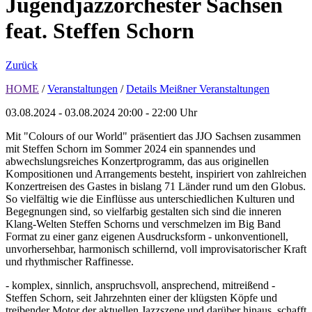
Jugendjazzorchester Sachsen
feat. Steffen Schorn
Zurück
HOME
/
Veranstaltungen
/
Details Meißner Veranstaltungen
03.08.2024 - 03.08.2024
20:00 - 22:00 Uhr
Mit "Colours of our World" präsentiert das JJO Sachsen zusammen
mit Steffen Schorn im Sommer 2024 ein spannendes und
abwechslungsreiches Konzertprogramm, das aus originellen
Kompositionen und Arrangements besteht, inspiriert von zahlreichen
Konzertreisen des Gastes in bislang 71 Länder rund um den Globus.
So vielfältig wie die Einflüsse aus unterschiedlichen Kulturen und
Begegnungen sind, so vielfarbig gestalten sich sind die inneren
Klang-Welten Steffen Schorns und verschmelzen im Big Band
Format zu einer ganz eigenen Ausdrucksform - unkonventionell,
unvorhersehbar, harmonisch schillernd, voll improvisatorischer Kraft
und rhythmischer Raffinesse.
- komplex, sinnlich, anspruchsvoll, ansprechend, mitreißend -
Steffen Schorn, seit Jahrzehnten einer der klügsten Köpfe und
treibender Motor der aktuellen Jazzszene und darüber hinaus, schafft