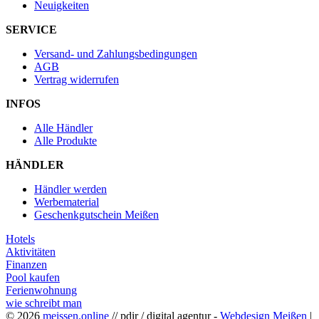
Neuigkeiten
SERVICE
Versand- und Zahlungsbedingungen
AGB
Vertrag widerrufen
INFOS
Alle Händler
Alle Produkte
HÄNDLER
Händler werden
Werbematerial
Geschenkgutschein Meißen
Hotels
Aktivitäten
Finanzen
Pool kaufen
Ferienwohnung
wie schreibt man
© 2026
meissen.online
// pdir / digital agentur -
Webdesign Meißen
|