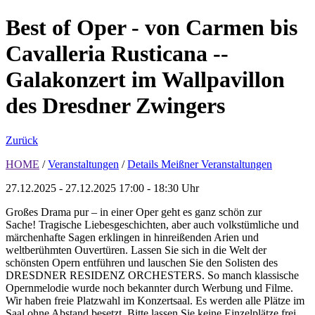
Best of Oper - von Carmen bis
Cavalleria Rusticana --
Galakonzert im Wallpavillon
des Dresdner Zwingers
Zurück
HOME
/
Veranstaltungen
/
Details Meißner Veranstaltungen
27.12.2025 - 27.12.2025
17:00 - 18:30 Uhr
Großes Drama pur – in einer Oper geht es ganz schön zur
Sache! Tragische Liebesgeschichten, aber auch volkstümliche und
märchenhafte Sagen erklingen in hinreißenden Arien und
weltberühmten Ouvertüren. Lassen Sie sich in die Welt der
schönsten Opern entführen und lauschen Sie den Solisten des
DRESDNER RESIDENZ ORCHESTERS. So manch klassische
Opernmelodie wurde noch bekannter durch Werbung und Filme.
Wir haben freie Platzwahl im Konzertsaal. Es werden alle Plätze im
Saal ohne Abstand besetzt. Bitte lassen Sie keine Einzelplätze frei.