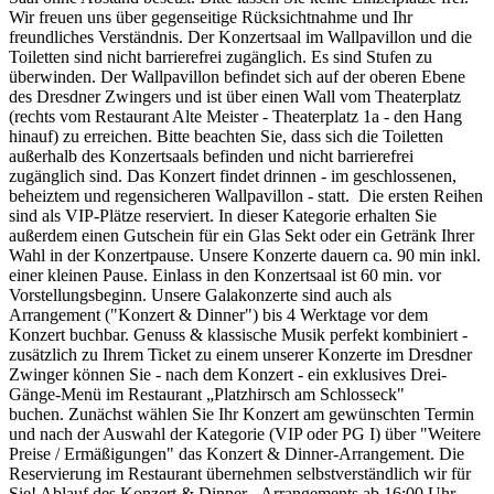
Wir freuen uns über gegenseitige Rücksichtnahme und Ihr
freundliches Verständnis. Der Konzertsaal im Wallpavillon und die
Toiletten sind nicht barrierefrei zugänglich. Es sind Stufen zu
überwinden. Der Wallpavillon befindet sich auf der oberen Ebene
des Dresdner Zwingers und ist über einen Wall vom Theaterplatz
(rechts vom Restaurant Alte Meister - Theaterplatz 1a - den Hang
hinauf) zu erreichen. Bitte beachten Sie, dass sich die Toiletten
außerhalb des Konzertsaals befinden und nicht barrierefrei
zugänglich sind. Das Konzert findet drinnen - im geschlossenen,
beheiztem und regensicheren Wallpavillon - statt. Die ersten Reihen
sind als VIP-Plätze reserviert. In dieser Kategorie erhalten Sie
außerdem einen Gutschein für ein Glas Sekt oder ein Getränk Ihrer
Wahl in der Konzertpause. Unsere Konzerte dauern ca. 90 min inkl.
einer kleinen Pause. Einlass in den Konzertsaal ist 60 min. vor
Vorstellungsbeginn. Unsere Galakonzerte sind auch als
Arrangement ("Konzert & Dinner") bis 4 Werktage vor dem
Konzert buchbar. Genuss & klassische Musik perfekt kombiniert -
zusätzlich zu Ihrem Ticket zu einem unserer Konzerte im Dresdner
Zwinger können Sie - nach dem Konzert - ein exklusives Drei-
Gänge-Menü im Restaurant „Platzhirsch am Schlosseck"
buchen. Zunächst wählen Sie Ihr Konzert am gewünschten Termin
und nach der Auswahl der Kategorie (VIP oder PG I) über "Weitere
Preise / Ermäßigungen" das Konzert & Dinner-Arrangement. Die
Reservierung im Restaurant übernehmen selbstverständlich wir für
Sie! Ablauf des Konzert & Dinner - Arrangements ab 16:00 Uhr