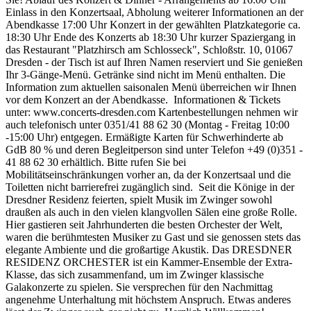
Einlass in den Konzertsaal, Abholung weiterer Informationen an der
Abendkasse 17:00 Uhr Konzert in der gewählten Platzkategorie ca.
18:30 Uhr Ende des Konzerts ab 18:30 Uhr kurzer Spaziergang in
das Restaurant "Platzhirsch am Schlosseck", Schloßstr. 10, 01067
Dresden - der Tisch ist auf Ihren Namen reserviert und Sie genießen
Ihr 3-Gänge-Menü. Getränke sind nicht im Menü enthalten. Die
Information zum aktuellen saisonalen Menü überreichen wir Ihnen
vor dem Konzert an der Abendkasse. Informationen & Tickets
unter: www.concerts-dresden.com Kartenbestellungen nehmen wir
auch telefonisch unter 0351/41 88 62 30 (Montag - Freitag 10:00
-15:00 Uhr) entgegen. Ermäßigte Karten für Schwerhinderte ab
GdB 80 % und deren Begleitperson sind unter Telefon +49 (0)351 -
41 88 62 30 erhältlich. Bitte rufen Sie bei
Mobilitätseinschränkungen vorher an, da der Konzertsaal und die
Toiletten nicht barrierefrei zugänglich sind. Seit die Könige in der
Dresdner Residenz feierten, spielt Musik im Zwinger sowohl
draußen als auch in den vielen klangvollen Sälen eine große Rolle.
Hier gastieren seit Jahrhunderten die besten Orchester der Welt,
waren die berühmtesten Musiker zu Gast und sie genossen stets das
elegante Ambiente und die großartige Akustik. Das DRESDNER
RESIDENZ ORCHESTER ist ein Kammer-Ensemble der Extra-
Klasse, das sich zusammenfand, um im Zwinger klassische
Galakonzerte zu spielen. Sie versprechen für den Nachmittag
angenehme Unterhaltung mit höchstem Anspruch. Etwas anderes