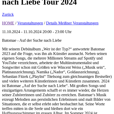
nach Liebe Tour 2024
Zurück
HOME
/
Veranstaltungen
/
Details Meißner Veranstaltungen
11.10.2024 - 11.10.2024
20:00 - 23:00 Uhr
Batomae - Auf der Suche nach Liebe
Mit seinem Debütalbum „Wer ist der Typ?“ antwortete Batomae
2023 auf die Frage, was ihn als Künstler ausmacht. Neben seinen
eigenen Songs, die mehrere Millionen Streams auf Spotify und
YouTube verzeichnen, arbeitete der Multiinstrumentalist und
Songwriter schon mit Größen wie Wincent Weiss („Musik sein“,
Platinauszeichnung), Namika („Nador“, Goldauszeichnung),
Sebastian Fitzek („Playlist“ Titelsong zum gleichnamigen Bestseller)
und vielen weiteren Künstlerinnen und Künstlern zusammen. 2024
ist Batomae „Auf der Suche nach Liebe“. Mit großen Songs und
einzigartigen Arrangements schafft er es immer wieder, die Herzen
seiner Zuhörerinnen und Zuhörer zu erreichen. Batomae‘s Musik
erzeugt Melodien aus persönlichen Erlebnissen und malt Bilder von
Situationen, die er selbst erlebt oder beobachtet hat. Seine Worte
treffen mitten in die Seele und bleiben dort wie ein
Hoffnungsschimmer im grauen Alltag. Im Sommer 2024 ist