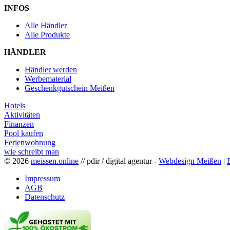
INFOS
Alle Händler
Alle Produkte
HÄNDLER
Händler werden
Werbematerial
Geschenkgutschein Meißen
Hotels
Aktivitäten
Finanzen
Pool kaufen
Ferienwohnung
wie schreibt man
© 2026
meissen.online
// pdir / digital agentur -
Webdesign Meißen
|
Impressum
AGB
Datenschutz