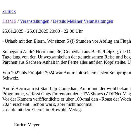
Zurück
HOME
/
Veranstaltungen
/
Details Meißner Veranstaltungen
25.01.2025 - 25.01.2025
20:00 - 22:00 Uhr
«Urlaub mit den Eltern. Wir sitzen 5 (!) Stunden vor Abflug am Flugha
So begann André Herrmann, 36, Comedian aus Berlin/Leipzig, die Doku
Tage lang von den Unwegsamkeiten der gemeinsamen Reise und begeiste
Pärchen aus Sachsen-Anhalt in der Ferne alles auf den Kopf stellte. Un
Von 2022 bis Frühjahr 2024 war André mit seinem ersten Soloprogra
Schweiz.
André Herrmann ist Stand-up-Comedian, Autor und der wohl bekannte
Programme, verfasst Gags für renommierte TV-Shows (ZDFNeoMagazin
Vor der Kamera veröffentlichte er über 100-mal den «Roast der Woc
2024 erscheint „Schön war's, aber nicht nochmal -
Urlaub mit den Eltern“ im Rowohlt Verlag.
Enrico Meyer