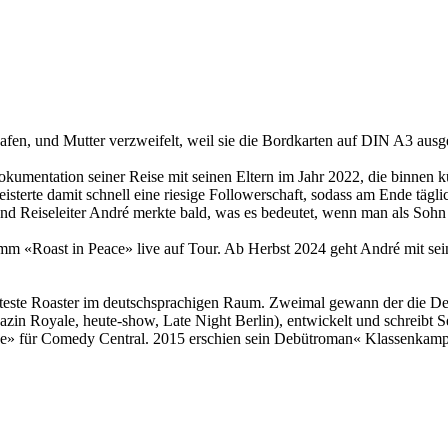
fen, und Mutter verzweifelt, weil sie die Bordkarten auf DIN A3 ausged
mentation seiner Reise mit seinen Eltern im Jahr 2022, die binnen kü
rte damit schnell eine riesige Followerschaft, sodass am Ende täglic
d Reiseleiter André merkte bald, was es bedeutet, wenn man als Sohn im 
mm «Roast in Peace» live auf Tour. Ab Herbst 2024 geht André mit se
ste Roaster im deutschsprachigen Raum. Zweimal gewann der die Deut
 Royale, heute-show, Late Night Berlin), entwickelt und schreibt Se
he» für Comedy Central. 2015 erschien sein Debütroman« Klassenkamp