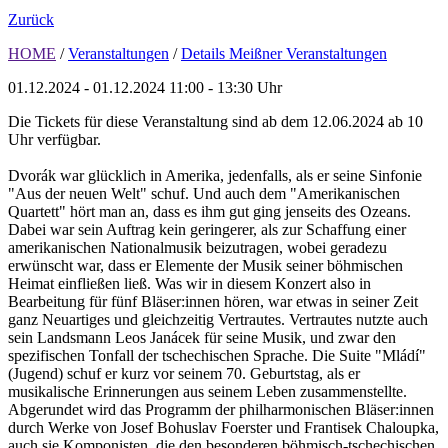
Zurück
HOME
/
Veranstaltungen
/
Details Meißner Veranstaltungen
01.12.2024 - 01.12.2024
11:00 - 13:30 Uhr
Die Tickets für diese Veranstaltung sind ab dem 12.06.2024 ab 10
Uhr verfügbar.
Dvorák war glücklich in Amerika, jedenfalls, als er seine Sinfonie
"Aus der neuen Welt" schuf. Und auch dem "Amerikanischen
Quartett" hört man an, dass es ihm gut ging jenseits des Ozeans.
Dabei war sein Auftrag kein geringerer, als zur Schaffung einer
amerikanischen Nationalmusik beizutragen, wobei geradezu
erwünscht war, dass er Elemente der Musik seiner böhmischen
Heimat einfließen ließ. Was wir in diesem Konzert also in
Bearbeitung für fünf Bläser:innen hören, war etwas in seiner Zeit
ganz Neuartiges und gleichzeitig Vertrautes. Vertrautes nutzte auch
sein Landsmann Leos Janácek für seine Musik, und zwar den
spezifischen Tonfall der tschechischen Sprache. Die Suite "Mládí"
(Jugend) schuf er kurz vor seinem 70. Geburtstag, als er
musikalische Erinnerungen aus seinem Leben zusammenstellte.
Abgerundet wird das Programm der philharmonischen Bläser:innen
durch Werke von Josef Bohuslav Foerster und Frantisek Chaloupka,
auch sie Komponisten, die den besonderen böhmisch-tschechischen