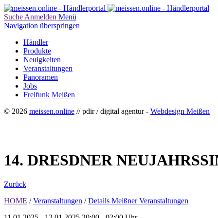
Suche
Anmelden
Menü
Navigation überspringen
Händler
Produkte
Neuigkeiten
Veranstaltungen
Panoramen
Jobs
Freifunk Meißen
© 2026
meissen.online
// pdir / digital agentur -
Webdesign Meißen
14. DRESDNER NEUJAHRSS
Zurück
HOME
/
Veranstaltungen
/
Details Meißner Veranstaltungen
11.01.2025 - 12.01.2025
20:00 - 02:00 Uhr