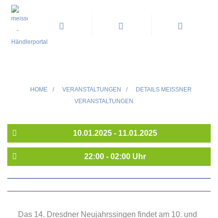
14. DRESDNER
NEUJAHRSSINGEN THEMA:
ZURÜCK ZUR NATUR
HOME
/
VERANSTALTUNGEN
/
DETAILS MEISSNER V
ERANSTALTUNGEN
10.01.2025 - 11.01.2025
22:00 - 02:00 Uhr
Das 14. Dresdner Neujahrssingen findet am 10. und