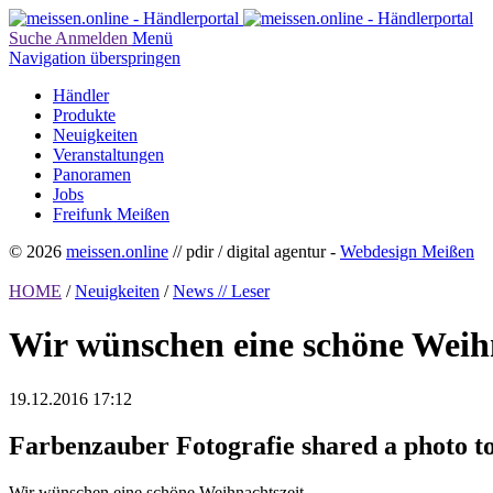
Suche
Anmelden
Menü
Navigation überspringen
Händler
Produkte
Neuigkeiten
Veranstaltungen
Panoramen
Jobs
Freifunk Meißen
© 2026
meissen.online
// pdir / digital agentur -
Webdesign Meißen
HOME
/
Neuigkeiten
/
News // Leser
Wir wünschen eine schöne Weihn
19.12.2016 17:12
Farbenzauber Fotografie shared a photo t
Wir wünschen eine schöne Weihnachtszeit.