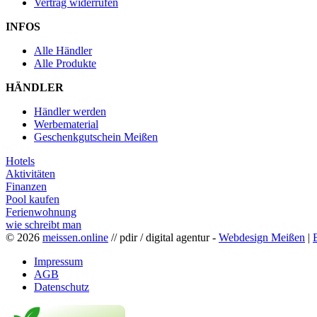
Vertrag widerrufen
INFOS
Alle Händler
Alle Produkte
HÄNDLER
Händler werden
Werbematerial
Geschenkgutschein Meißen
Hotels
Aktivitäten
Finanzen
Pool kaufen
Ferienwohnung
wie schreibt man
© 2026
meissen.online
// pdir / digital agentur -
Webdesign Meißen
|
Impressum
AGB
Datenschutz