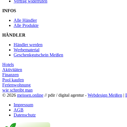
Vertrag widerrufen
INFOS
Alle Händler
Alle Produkte
HÄNDLER
Händler werden
Werbematerial
Geschenkgutschein Meißen
Hotels
Aktivitäten
Finanzen
Pool kaufen
Ferienwohnung
wie schreibt man
© 2026
meissen.online
// pdir / digital agentur -
Webdesign Meißen
|
Impressum
AGB
Datenschutz