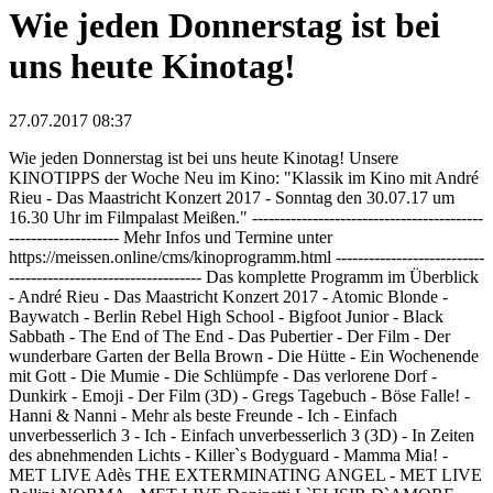
Wie jeden Donnerstag ist bei
uns heute Kinotag!
27.07.2017 08:37
Wie jeden Donnerstag ist bei uns heute Kinotag! Unsere
KINOTIPPS der Woche Neu im Kino: "Klassik im Kino mit André
Rieu - Das Maastricht Konzert 2017 - Sonntag den 30.07.17 um
16.30 Uhr im Filmpalast Meißen." ------------------------------------------
-------------------- Mehr Infos und Termine unter
https://meissen.online/cms/kinoprogramm.html ---------------------------
----------------------------------- Das komplette Programm im Überblick
- André Rieu - Das Maastricht Konzert 2017 - Atomic Blonde -
Baywatch - Berlin Rebel High School - Bigfoot Junior - Black
Sabbath - The End of The End - Das Pubertier - Der Film - Der
wunderbare Garten der Bella Brown - Die Hütte - Ein Wochenende
mit Gott - Die Mumie - Die Schlümpfe - Das verlorene Dorf -
Dunkirk - Emoji - Der Film (3D) - Gregs Tagebuch - Böse Falle! -
Hanni & Nanni - Mehr als beste Freunde - Ich - Einfach
unverbesserlich 3 - Ich - Einfach unverbesserlich 3 (3D) - In Zeiten
des abnehmenden Lichts - Killer`s Bodyguard - Mamma Mia! -
MET LIVE Adès THE EXTERMINATING ANGEL - MET LIVE