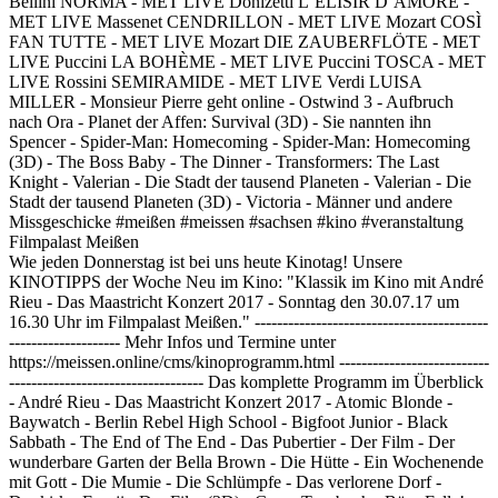
Bellini NORMA - MET LIVE Donizetti L`ELISIR D`AMORE -
MET LIVE Massenet CENDRILLON - MET LIVE Mozart COSÌ
FAN TUTTE - MET LIVE Mozart DIE ZAUBERFLÖTE - MET
LIVE Puccini LA BOHÈME - MET LIVE Puccini TOSCA - MET
LIVE Rossini SEMIRAMIDE - MET LIVE Verdi LUISA
MILLER - Monsieur Pierre geht online - Ostwind 3 - Aufbruch
nach Ora - Planet der Affen: Survival (3D) - Sie nannten ihn
Spencer - Spider-Man: Homecoming - Spider-Man: Homecoming
(3D) - The Boss Baby - The Dinner - Transformers: The Last
Knight - Valerian - Die Stadt der tausend Planeten - Valerian - Die
Stadt der tausend Planeten (3D) - Victoria - Männer und andere
Missgeschicke #meißen #meissen #sachsen #kino #veranstaltung
Filmpalast Meißen
Wie jeden Donnerstag ist bei uns heute Kinotag! Unsere
KINOTIPPS der Woche Neu im Kino: "Klassik im Kino mit André
Rieu - Das Maastricht Konzert 2017 - Sonntag den 30.07.17 um
16.30 Uhr im Filmpalast Meißen." ------------------------------------------
-------------------- Mehr Infos und Termine unter
https://meissen.online/cms/kinoprogramm.html ---------------------------
----------------------------------- Das komplette Programm im Überblick
- André Rieu - Das Maastricht Konzert 2017 - Atomic Blonde -
Baywatch - Berlin Rebel High School - Bigfoot Junior - Black
Sabbath - The End of The End - Das Pubertier - Der Film - Der
wunderbare Garten der Bella Brown - Die Hütte - Ein Wochenende
mit Gott - Die Mumie - Die Schlümpfe - Das verlorene Dorf -