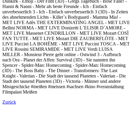
Dunkirk - Emoji - Der Film (3D) - Gregs Tagebuch - Böse Falle! -
Hanni & Nanni - Mehr als beste Freunde - Ich - Einfach
unverbesserlich 3 - Ich - Einfach unverbesserlich 3 (3D) - In Zeiten
des abnehmenden Lichts - Killer`s Bodyguard - Mamma Mia! -
MET LIVE Adès THE EXTERMINATING ANGEL - MET LIVE
Bellini NORMA - MET LIVE Donizetti L`ELISIR D`AMORE -
MET LIVE Massenet CENDRILLON - MET LIVE Mozart COSÌ
FAN TUTTE - MET LIVE Mozart DIE ZAUBERFLÖTE - MET
LIVE Puccini LA BOHÈME - MET LIVE Puccini TOSCA - MET
LIVE Rossini SEMIRAMIDE - MET LIVE Verdi LUISA
MILLER - Monsieur Pierre geht online - Ostwind 3 - Aufbruch
nach Ora - Planet der Affen: Survival (3D) - Sie nannten ihn
Spencer - Spider-Man: Homecoming - Spider-Man: Homecoming
(3D) - The Boss Baby - The Dinner - Transformers: The Last
Knight - Valerian - Die Stadt der tausend Planeten - Valerian - Die
Stadt der tausend Planeten (3D) - Victoria - Männer und andere
Missgeschicke #meißen #meissen #sachsen #kino #veranstaltung
Filmpalast Meißen
Zurück