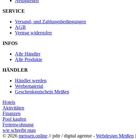
Neuigkeiten
SERVICE
Versand- und Zahlungsbedingungen
AGB
Vertrag widerrufen
INFOS
Alle Händler
Alle Produkte
HÄNDLER
Händler werden
Werbematerial
Geschenkgutschein Meißen
Hotels
Aktivitäten
Finanzen
Pool kaufen
Ferienwohnung
wie schreibt man
© 2026
meissen.online
// pdir / digital agentur -
Webdesign Meißen
|