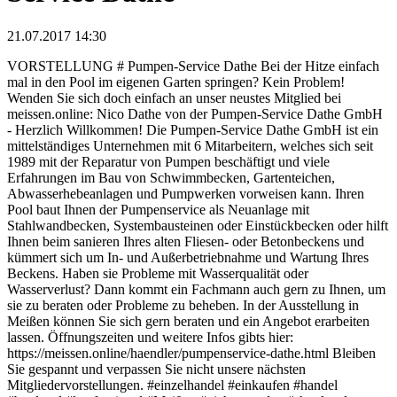
21.07.2017 14:30
VORSTELLUNG # Pumpen-Service Dathe Bei der Hitze einfach
mal in den Pool im eigenen Garten springen? Kein Problem!
Wenden Sie sich doch einfach an unser neustes Mitglied bei
meissen.online: Nico Dathe von der Pumpen-Service Dathe GmbH
- Herzlich Willkommen! Die Pumpen-Service Dathe GmbH ist ein
mittelständiges Unternehmen mit 6 Mitarbeitern, welches sich seit
1989 mit der Reparatur von Pumpen beschäftigt und viele
Erfahrungen im Bau von Schwimmbecken, Gartenteichen,
Abwasserhebeanlagen und Pumpwerken vorweisen kann. Ihren
Pool baut Ihnen der Pumpenservice als Neuanlage mit
Stahlwandbecken, Systembausteinen oder Einstückbecken oder hilft
Ihnen beim sanieren Ihres alten Fliesen- oder Betonbeckens und
kümmert sich um In- und Außerbetriebnahme und Wartung Ihres
Beckens. Haben sie Probleme mit Wasserqualität oder
Wasserverlust? Dann kommt ein Fachmann auch gern zu Ihnen, um
sie zu beraten oder Probleme zu beheben. In der Ausstellung in
Meißen können Sie sich gern beraten und ein Angebot erarbeiten
lassen. Öffnungszeiten und weitere Infos gibts hier:
https://meissen.online/haendler/pumpenservice-dathe.html Bleiben
Sie gespannt und verpassen Sie nicht unsere nächsten
Mitgliedervorstellungen. #einzelhandel #einkaufen #handel