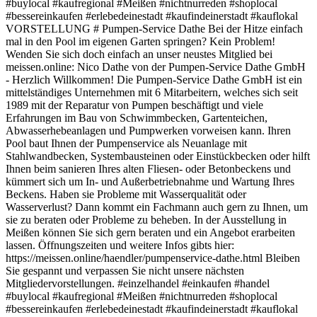
#buylocal #kaufregional #Meißen #nichtnurreden #shoplocal
#bessereinkaufen #erlebedeinestadt #kaufindeinerstadt #kauflokal
VORSTELLUNG # Pumpen-Service Dathe Bei der Hitze einfach
mal in den Pool im eigenen Garten springen? Kein Problem!
Wenden Sie sich doch einfach an unser neustes Mitglied bei
meissen.online: Nico Dathe von der Pumpen-Service Dathe GmbH
- Herzlich Willkommen! Die Pumpen-Service Dathe GmbH ist ein
mittelständiges Unternehmen mit 6 Mitarbeitern, welches sich seit
1989 mit der Reparatur von Pumpen beschäftigt und viele
Erfahrungen im Bau von Schwimmbecken, Gartenteichen,
Abwasserhebeanlagen und Pumpwerken vorweisen kann. Ihren
Pool baut Ihnen der Pumpenservice als Neuanlage mit
Stahlwandbecken, Systembausteinen oder Einstückbecken oder hilft
Ihnen beim sanieren Ihres alten Fliesen- oder Betonbeckens und
kümmert sich um In- und Außerbetriebnahme und Wartung Ihres
Beckens. Haben sie Probleme mit Wasserqualität oder
Wasserverlust? Dann kommt ein Fachmann auch gern zu Ihnen, um
sie zu beraten oder Probleme zu beheben. In der Ausstellung in
Meißen können Sie sich gern beraten und ein Angebot erarbeiten
lassen. Öffnungszeiten und weitere Infos gibts hier:
https://meissen.online/haendler/pumpenservice-dathe.html Bleiben
Sie gespannt und verpassen Sie nicht unsere nächsten
Mitgliedervorstellungen. #einzelhandel #einkaufen #handel
#buylocal #kaufregional #Meißen #nichtnurreden #shoplocal
#bessereinkaufen #erlebedeinestadt #kaufindeinerstadt #kauflokal