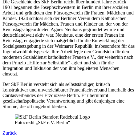
Die Geschichte des SkF Berlin reicht über hundert Jahre zurück.
1901 begannen die Josephschwestern in Berlin mit ihrer sozialen
Arbeit und gründeten den Fürsorgeverein für Frauen, Mädchen und
Kinder. 1924 schloss sich der Berliner Verein dem Katholischen
Fürsorgeverein für Mädchen, Frauen und Kinder an, der von der
Reichstagsabgeordneten Agnes Neuhaus gegründet wurde und
deutschlandweit aktiv war. Neuhaus, eine der ersten Frauen im
Reichstag, engagierte sich maßgeblich für die Entwicklung der
Sozialgesetzgebung in der Weimarer Republik, insbesondere für das
Jugendwohlfahrtsgesetz. Ihre Arbeit legte den Grundstein für den
modernen Sozialdienst katholischer Frauen e.V., der weiterhin nach
dem Prinzip „Hilfe zur Selbsthilfe“ agiert und sich für die
Integration und Inklusion der von ihm begleiteten Menschen
einsetzt.
Der SkF Berlin versteht sich als selbstständiger, kritisch-
konstruktiver und unverzichtbarer Frauenfachverband innerhalb des
Caritasverbandes der Erzdiözese Berlin. Er übernimmt
gesellschaftspolitische Verantwortung und gibt denjenigen eine
Stimme, die oft ungehört bleiben.
Fotocredit „SkF e.V. Berlin“
Zurück