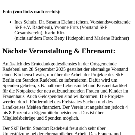
Foto (von links nach rechts):
Ines Schulz, Dr. Susann Elefant (ehem. Vorstandsvorsitzende
SkF e.V. Radebeul), Yvonne Fritz (Vorstand SkF
Gesamtverein), Karin Ritz
(nicht auf dem Foto: Betty Hüdepohl und Marlene Büchner)
Nächste Veranstaltung & Ehrenamt:
Anlässlich des Erntedankgottesdienstes in der Ortsgemeinde
Radebeul am 28.September 2025 gestaltet der ehemalige Vorstand
einen Kirchenschwatz, um über die Arbeit der Projekte des SkF
Berlin am Standort Radebeul zu informieren. Dafür wird um
Spenden gebeten, z.B. haltbare Lebensmittel und Kosmetikartikel
für die Notpakete der neu aufzunehmenden Frauen und Kinder im
Frauenhaus. Auch Geldspenden sind willkommen. Die Projekte
werden durch Fördermittel des Freistaates Sachen und des
Landkreises Meißen finanziert. Der Verein ist angehalten jedoch 4
bis 8 Prozent an Eigenmitteln beisteuern. Das ist über
Mitgliedsbeiträge und Spenden möglich.
Der SkF Berlin Standort Radebeul freut sich sehr über
Unterstützung bei der ehrenamtlichen Arbeit. Das Frauen- und