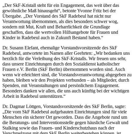
„Der SkF-Kristall steht für ein Engagement, das weit über das
gewöhnliche Maß hinausgeht“, betonte Yvonne Fritz bei der
Übergabe. „Der Vorstand des SkF Radebeul hat nicht nur
Verantwortung übernommen, als dies besonders schwer wog,
sondern mit Mut, Kraft und Beharrlichkeit die Grundlage
geschaffen, dass die wertvollen Hilfsangebote für Frauen und
Kinder in Radebeul auch in Zukunft Bestand haben.“
Dr. Susann Elefant, ehemalige Vorstandsvorsitzende des SkF
Radebeul, antwortete im Namen aller Geehrten: „Wir bedanken uns
herzlich für die Verleihung des SkF-Kristalls. Wir freuen uns sehr,
dass unsere Einrichtungen durch den Sozialdienst katholischer
Frauen e.V. Berlin (SkF Berlin) übernommen worden sind. Auch
wenn wir erleichtert sind, die Vorstandsverantwortung abgegeben zu
haben, bleiben wir den Projekten verbunden – als Mitglieder, durch
Spenden, mit Veranstaltungen und persönlichem Engagement.
Besonders danken wir allen, die uns auch künftig bei der wichtigen
Arbeit in Radebeul unterstützen.“
Dr. Dagmar Löttgen, Vorstandsvorsitzende des SkF Berlin, sagte:
„Die vom SkF Radebeul aufgebauten Einrichtungen sind für viele
Menschen ein sicherer Ort geworden. Dass die Angebote rund um
die Beratungs- und Interventionsstelle gegen häusliche Gewalt und
Stalking sowie das Frauen- und Kinderschutzhaus nach der
Verschmelzung mit dem SkF Berlin weiterbestehen können, ist