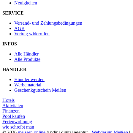
Neuigkeiten
SERVICE
Versand- und Zahlungsbedingungen
AGB
Vertrag widerrufen
INFOS
Alle Händler
Alle Produkte
HÄNDLER
Händler werden
Werbematerial
Geschenkgutschein Meißen
Hotels
Aktivitäten
Finanzen
Pool kaufen
Ferienwohnung
wie schreibt man
© 2026
meissen.online
// pdir / digital agentur -
Webdesign Meißen
|