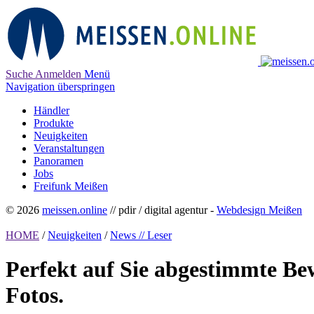
Suche
Anmelden
Menü
Navigation überspringen
Händler
Produkte
Neuigkeiten
Veranstaltungen
Panoramen
Jobs
Freifunk Meißen
© 2026
meissen.online
// pdir / digital agentur -
Webdesign Meißen
HOME
/
Neuigkeiten
/
News // Leser
Perfekt auf Sie abgestimmte Be
Fotos.