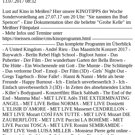
13.07.2017 08:32
Lust auf Kino in Meißen? Hier unsere KINOTIPPS der Woche
Sondervorstellung am 27.07.17 um 20 Uhr: "Sie nannten ihn Bud
Spencer" - Eine Dokumentation über die beliebte "Grobe Kelle" im
Meißner Filmpalast -------------------------------------------------------------
- Mehr Infos und Termine unter
https://meissen.online/cms/kinoprogramm.html ---------------------------
----------------------------------- Das komplette Programm im Überblick
- A United Kingdom - André Rieu - Das Maastricht Konzert 2017 -
Baywatch - Berlin Rebel High School - Bigfoot Junior - Das
Pubertier - Der Film - Der wunderbare Garten der Bella Brown -
Die Hütte - Ein Wochenende mit Gott - Die Mumie - Die Schlümpfe
- Das verlorene Dorf - Emoji - Der Film (3D) - Girls` Night Out -
Gregs Tagebuch - Böse Falle! - Hanni & Nanni - Mehr als beste
Freunde - Happy Burnout - Ich - Einfach unverbesserlich 3 - Ich -
Einfach unverbesserlich 3 (3D) - In Zeiten des abnehmenden Lichts
- Killer`s Bodyguard - Konzertfilm: Black Sabbath - The End of the
End - Mamma Mia! - MET LIVE Adès THE EXTERMINATING
ANGEL - MET LIVE Bellini NORMA - MET LIVE Donizetti
L`ELISIR D`AMORE - MET LIVE Massenet CENDRILLON -
MET LIVE Mozart COSÌ FAN TUTTE - MET LIVE Mozart DIE
ZAUBERFLÖTE - MET LIVE Puccini LA BOHÈME - MET
LIVE Puccini TOSCA - MET LIVE Rossini SEMIRAMIDE -
MET LIVE Verdi LUISA MILLER - Monsieur Pierre geht online -