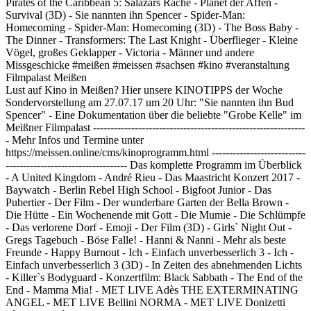
Pirates of the Caribbean 5: Salazars Rache - Planet der Affen -
Survival (3D) - Sie nannten ihn Spencer - Spider-Man:
Homecoming - Spider-Man: Homecoming (3D) - The Boss Baby -
The Dinner - Transformers: The Last Knight - Überflieger - Kleine
Vögel, großes Geklapper - Victoria - Männer und andere
Missgeschicke #meißen #meissen #sachsen #kino #veranstaltung
Filmpalast Meißen
Lust auf Kino in Meißen? Hier unsere KINOTIPPS der Woche
Sondervorstellung am 27.07.17 um 20 Uhr: "Sie nannten ihn Bud
Spencer" - Eine Dokumentation über die beliebte "Grobe Kelle" im
Meißner Filmpalast -------------------------------------------------------------
- Mehr Infos und Termine unter
https://meissen.online/cms/kinoprogramm.html ---------------------------
----------------------------------- Das komplette Programm im Überblick
- A United Kingdom - André Rieu - Das Maastricht Konzert 2017 -
Baywatch - Berlin Rebel High School - Bigfoot Junior - Das
Pubertier - Der Film - Der wunderbare Garten der Bella Brown -
Die Hütte - Ein Wochenende mit Gott - Die Mumie - Die Schlümpfe
- Das verlorene Dorf - Emoji - Der Film (3D) - Girls` Night Out -
Gregs Tagebuch - Böse Falle! - Hanni & Nanni - Mehr als beste
Freunde - Happy Burnout - Ich - Einfach unverbesserlich 3 - Ich -
Einfach unverbesserlich 3 (3D) - In Zeiten des abnehmenden Lichts
- Killer`s Bodyguard - Konzertfilm: Black Sabbath - The End of the
End - Mamma Mia! - MET LIVE Adès THE EXTERMINATING
ANGEL - MET LIVE Bellini NORMA - MET LIVE Donizetti