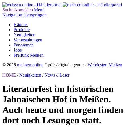
Suche
Anmelden
Menü
Navigation überspringen
Händler
Produkte
Neuigkeiten
Veranstaltungen
Panoramen
Jobs
Freifunk Meißen
© 2026
meissen.online
// pdir / digital agentur -
Webdesign Meißen
HOME
/
Neuigkeiten
/
News // Leser
Literaturfest im historischen
Jahnaischen Hof in Meißen.
Auch heute und morgen finden
dort noch Lesungen statt.