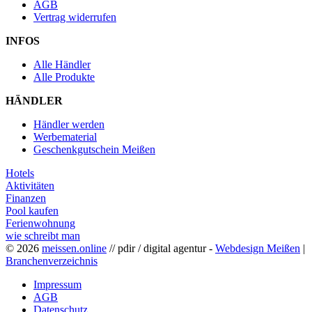
AGB
Vertrag widerrufen
INFOS
Alle Händler
Alle Produkte
HÄNDLER
Händler werden
Werbematerial
Geschenkgutschein Meißen
Hotels
Aktivitäten
Finanzen
Pool kaufen
Ferienwohnung
wie schreibt man
© 2026
meissen.online
// pdir / digital agentur -
Webdesign Meißen
|
Branchenverzeichnis
Impressum
AGB
Datenschutz