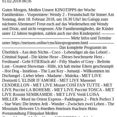
01.02.2018 06:56
Guten Morgen, Meißen Unsere KINOTIPPS der Woche
Familienkino - Vorpremiere: Wendy 2 - Freundschaft für Immer Am
Sonntag, dem 18. Februar 2018, um 16.30 Uhr! Im Galopp zum
nächsten Abenteuer! Freut euch auf das Wiedersehen mit Wendy
und Dixie, und nicht vergessen: Alle Familienmitglieder, die Kinder
unter 12 Jahren begleiten, zahlen auch nur den Kinderpreis! ----------
---------------------------------------------------- Mehr Infos und Termine
unter https://meissen.online/cms/kinoprogramm.html -------------------
------------------------------------------- Das komplette Programm im
Überblick - Aus dem Nichts - Coco - Lebendiger als das Leben! -
Criminal Squad - Die kleine Hexe - Dieses bescheuerte Herz -
Ferdinand - Geht STIERisch ab! - Fifty Shades of Grey - Befreite
Lust - Greatest Showman - Hilfe, ich hab meine Eltern geschrumpft
- Hot Dog - Insidious - The Last Key - Jumanji - Willkommen im
Dschungel - Lieber leben - Madame - Maleika - MET LIVE
Donizetti L`ELISIR D`AMORE - MET LIVE Massenet
CENDRILLON - MET LIVE Mozart COSÌ FAN TUTTE - MET
LIVE Puccini LA BOHEME - MET LIVE Puccini TOSCA - MET
LIVE Rossini SEMIRAMIDE - MET LIVE Verdi LUISA
MILLER - Mord im Orient Express - Paddington 2 - Pitch Perfect 3
- Star Wars: Die letzten Jedi - Wunder - Zwischen zwei Leben - The
Mountain Between Us #meißen #meissen #sachsen #kino
#veranstaltung Filmpalast Meißen