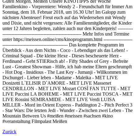
Guten Morgen, Meißen Unsere KINOTIPPS der Woche
Familienkino - Vorpremiere: Wendy 2 - Freundschaft für Immer Am
Sonntag, dem 18. Februar 2018, um 16.30 Uhr! Im Galopp zum
nächsten Abenteuer! Freut euch auf das Wiedersehen mit Wendy
und Dixie, und nicht vergessen: Alle Familienmitglieder, die Kinder
unter 12 Jahren begleiten, zahlen auch nur den Kinderpreis! ----------
---------------------------------------------------- Mehr Infos und Termine
unter https://meissen.online/cms/kinoprogramm.html -------------------
------------------------------------------- Das komplette Programm im
Überblick - Aus dem Nichts - Coco - Lebendiger als das Leben! -
Criminal Squad - Die kleine Hexe - Dieses bescheuerte Herz -
Ferdinand - Geht STIERisch ab! - Fifty Shades of Grey - Befreite
Lust - Greatest Showman - Hilfe, ich hab meine Eltern geschrumpft
- Hot Dog - Insidious - The Last Key - Jumanji - Willkommen im
Dschungel - Lieber leben - Madame - Maleika - MET LIVE
Donizetti L`ELISIR D`AMORE - MET LIVE Massenet
CENDRILLON - MET LIVE Mozart COSÌ FAN TUTTE - MET
LIVE Puccini LA BOHEME - MET LIVE Puccini TOSCA - MET
LIVE Rossini SEMIRAMIDE - MET LIVE Verdi LUISA
MILLER - Mord im Orient Express - Paddington 2 - Pitch Perfect 3
- Star Wars: Die letzten Jedi - Wunder - Zwischen zwei Leben - The
Mountain Between Us #meißen #meissen #sachsen #kino
#veranstaltung Filmpalast Meißen
Zurück