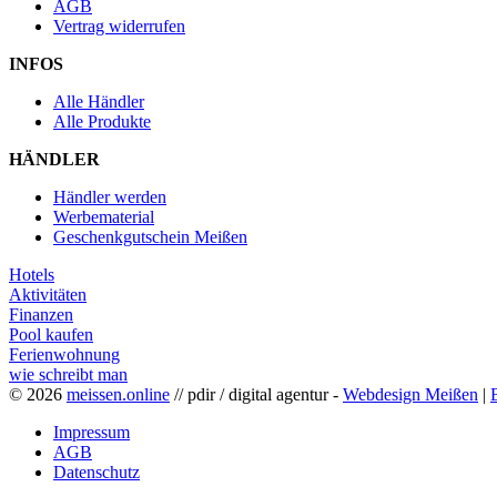
AGB
Vertrag widerrufen
INFOS
Alle Händler
Alle Produkte
HÄNDLER
Händler werden
Werbematerial
Geschenkgutschein Meißen
Hotels
Aktivitäten
Finanzen
Pool kaufen
Ferienwohnung
wie schreibt man
© 2026
meissen.online
// pdir / digital agentur -
Webdesign Meißen
|
Impressum
AGB
Datenschutz