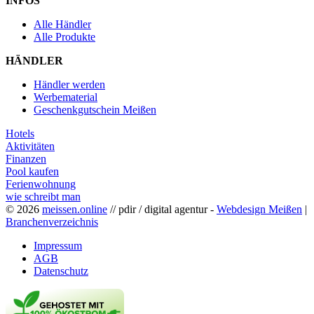
INFOS
Alle Händler
Alle Produkte
HÄNDLER
Händler werden
Werbematerial
Geschenkgutschein Meißen
Hotels
Aktivitäten
Finanzen
Pool kaufen
Ferienwohnung
wie schreibt man
© 2026
meissen.online
// pdir / digital agentur -
Webdesign Meißen
|
Branchenverzeichnis
Impressum
AGB
Datenschutz