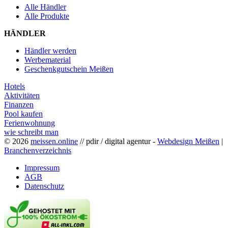
Alle Händler
Alle Produkte
HÄNDLER
Händler werden
Werbematerial
Geschenkgutschein Meißen
Hotels
Aktivitäten
Finanzen
Pool kaufen
Ferienwohnung
wie schreibt man
© 2026
meissen.online
// pdir / digital agentur -
Webdesign Meißen
|
Branchenverzeichnis
Impressum
AGB
Datenschutz