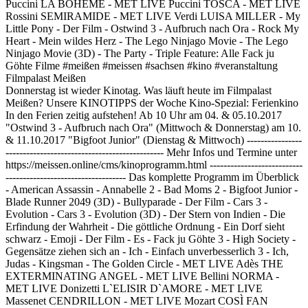
Puccini LA BOHEME - MET LIVE Puccini TOSCA - MET LIVE
Rossini SEMIRAMIDE - MET LIVE Verdi LUISA MILLER - My
Little Pony - Der Film - Ostwind 3 - Aufbruch nach Ora - Rock My
Heart - Mein wildes Herz - The Lego Ninjago Movie - The Lego
Ninjago Movie (3D) - The Party - Triple Feature: Alle Fack ju
Göhte Filme #meißen #meissen #sachsen #kino #veranstaltung
Filmpalast Meißen
Donnerstag ist wieder Kinotag. Was läuft heute im Filmpalast
Meißen? Unsere KINOTIPPS der Woche Kino-Spezial: Ferienkino
In den Ferien zeitig aufstehen! Ab 10 Uhr am 04. & 05.10.2017
"Ostwind 3 - Aufbruch nach Ora" (Mittwoch & Donnerstag) am 10.
& 11.10.2017 "Bigfoot Junior" (Dienstag & Mittwoch) ----------------
---------------------------------------------- Mehr Infos und Termine unter
https://meissen.online/cms/kinoprogramm.html ---------------------------
----------------------------------- Das komplette Programm im Überblick
- American Assassin - Annabelle 2 - Bad Moms 2 - Bigfoot Junior -
Blade Runner 2049 (3D) - Bullyparade - Der Film - Cars 3 -
Evolution - Cars 3 - Evolution (3D) - Der Stern von Indien - Die
Erfindung der Wahrheit - Die göttliche Ordnung - Ein Dorf sieht
schwarz - Emoji - Der Film - Es - Fack ju Göhte 3 - High Society -
Gegensätze ziehen sich an - Ich - Einfach unverbesserlich 3 - Ich,
Judas - Kingsman - The Golden Circle - MET LIVE Adès THE
EXTERMINATING ANGEL - MET LIVE Bellini NORMA -
MET LIVE Donizetti L`ELISIR D`AMORE - MET LIVE
Massenet CENDRILLON - MET LIVE Mozart COSÌ FAN