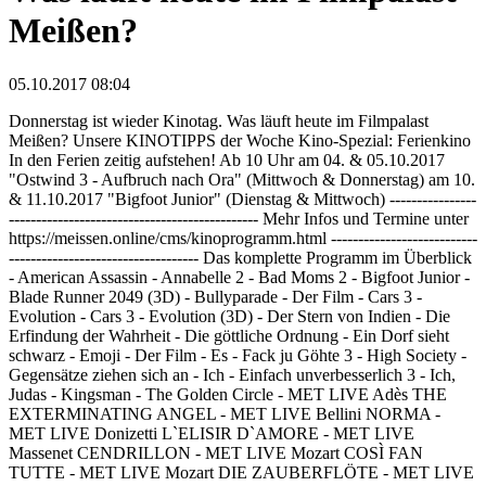
Meißen?
05.10.2017 08:04
Donnerstag ist wieder Kinotag. Was läuft heute im Filmpalast
Meißen? Unsere KINOTIPPS der Woche Kino-Spezial: Ferienkino
In den Ferien zeitig aufstehen! Ab 10 Uhr am 04. & 05.10.2017
"Ostwind 3 - Aufbruch nach Ora" (Mittwoch & Donnerstag) am 10.
& 11.10.2017 "Bigfoot Junior" (Dienstag & Mittwoch) ----------------
---------------------------------------------- Mehr Infos und Termine unter
https://meissen.online/cms/kinoprogramm.html ---------------------------
----------------------------------- Das komplette Programm im Überblick
- American Assassin - Annabelle 2 - Bad Moms 2 - Bigfoot Junior -
Blade Runner 2049 (3D) - Bullyparade - Der Film - Cars 3 -
Evolution - Cars 3 - Evolution (3D) - Der Stern von Indien - Die
Erfindung der Wahrheit - Die göttliche Ordnung - Ein Dorf sieht
schwarz - Emoji - Der Film - Es - Fack ju Göhte 3 - High Society -
Gegensätze ziehen sich an - Ich - Einfach unverbesserlich 3 - Ich,
Judas - Kingsman - The Golden Circle - MET LIVE Adès THE
EXTERMINATING ANGEL - MET LIVE Bellini NORMA -
MET LIVE Donizetti L`ELISIR D`AMORE - MET LIVE
Massenet CENDRILLON - MET LIVE Mozart COSÌ FAN
TUTTE - MET LIVE Mozart DIE ZAUBERFLÖTE - MET LIVE