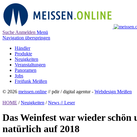
Suche
Anmelden
Menü
Navigation überspringen
Händler
Produkte
Neuigkeiten
Veranstaltungen
Panoramen
Jobs
Freifunk Meißen
© 2026
meissen.online
// pdir / digital agentur -
Webdesign Meißen
HOME
/
Neuigkeiten
/
News // Leser
Das Weinfest war wieder schön u
natürlich auf 2018