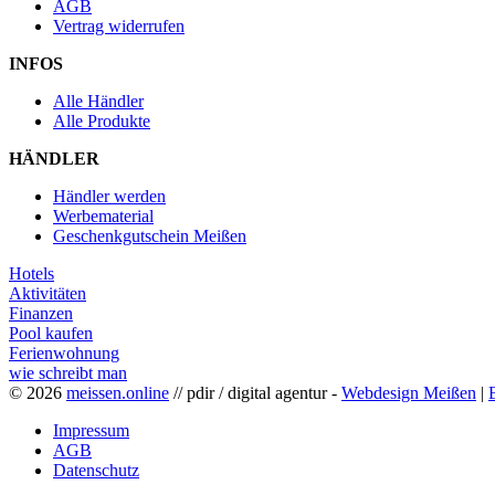
AGB
Vertrag widerrufen
INFOS
Alle Händler
Alle Produkte
HÄNDLER
Händler werden
Werbematerial
Geschenkgutschein Meißen
Hotels
Aktivitäten
Finanzen
Pool kaufen
Ferienwohnung
wie schreibt man
© 2026
meissen.online
// pdir / digital agentur -
Webdesign Meißen
|
Impressum
AGB
Datenschutz