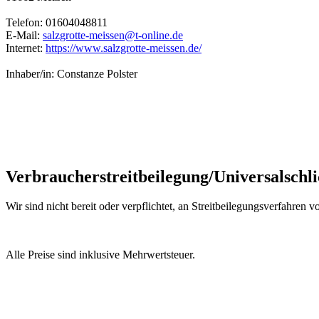
Telefon: 01604048811
E-Mail:
salzgrotte-meissen@t-online.de
Internet:
https://www.salzgrotte-meissen.de/
Inhaber/in: Constanze Polster
Verbraucher­streit­beilegung/Universal­schli
Wir sind nicht bereit oder verpflichtet, an Streitbeilegungsverfahren 
Alle Preise sind inklusive Mehrwertsteuer.