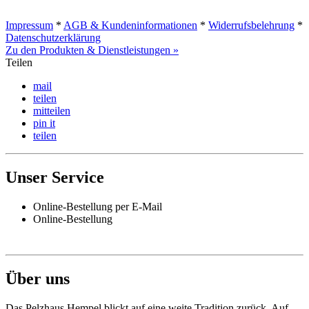
Impressum
*
AGB & Kundeninformationen
*
Widerrufsbelehrung
*
Datenschutzerklärung
Zu den Produkten & Dienstleistungen »
Teilen
mail
teilen
mitteilen
pin it
teilen
Unser Service
Online-Bestellung per E-Mail
Online-Bestellung
Pelzhaus Hempel Inhaber Thomas Margenberg
Über uns
Burgstraße 8
01662 Meißen
Route berechnen
Das Pelzhaus Hempel blickt auf eine weite Tradition zurück. Auf