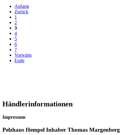
Anfang
Zurück
1
2
3
4
5
6
7
Vorwärts
Ende
Händlerinformationen
Impressum
Pelzhaus Hempel Inhaber Thomas Margenberg