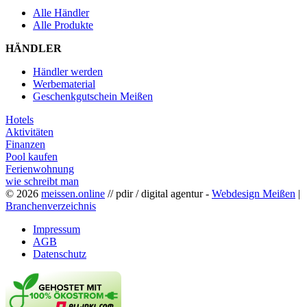
Alle Händler
Alle Produkte
HÄNDLER
Händler werden
Werbematerial
Geschenkgutschein Meißen
Hotels
Aktivitäten
Finanzen
Pool kaufen
Ferienwohnung
wie schreibt man
© 2026
meissen.online
// pdir / digital agentur -
Webdesign Meißen
|
Branchenverzeichnis
Impressum
AGB
Datenschutz