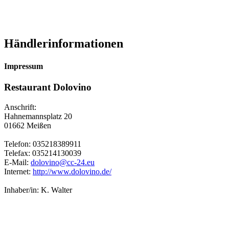
Händlerinformationen
Impressum
Restaurant Dolovino
Anschrift:
Hahnemannsplatz 20
01662 Meißen
Telefon: 035218389911
Telefax: 035214130039
E-Mail:
dolovino@cc-24.eu
Internet:
http://www.dolovino.de/
Inhaber/in: K. Walter